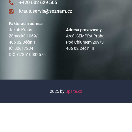
+420 602 629 505
kraus.servis@seznam.cz
Fakturační adresa
Jakub Kraus
Adresa provozovny
Zámecká 1069/1
Areál SEMPRA Praha
405 02 Děčín 1
Pod Chlumem 209/3
IČ: 02617234
406 02 Děčín III
DIČ: CZ8510032575
2025 by
Upsite.cz